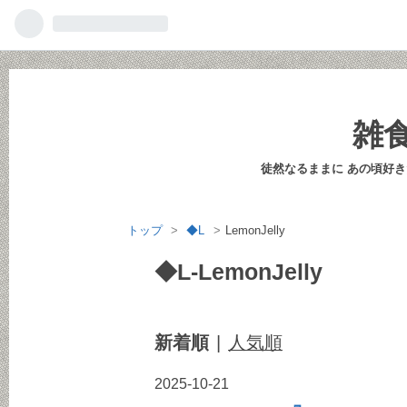
雑
徒然なるままに あの頃好
トップ
>
◆L
>
LemonJelly
◆L-LemonJelly
新着順
人気順
2025
-
10
-
21