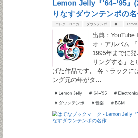
Lemon Jelly『'64–’
りなすダウンテンポの名
エレクトロニカ
ダウンテンポ
◆L
LemonJ
出典：YouTube 
オ・アルバム 『’6
1995年までに
リングする」と
げた作品です。 各トラックには
ング元の年がタ…
#
Lemon Jelly
#
'64–’95
#
Electronic
#
ダウンテンポ
#
音楽
#
BGM